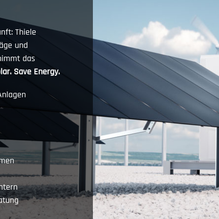
ft: Thiele
räge und
nimmt das
lar. Save Energy.
Anlagen
hmen
htern
atung