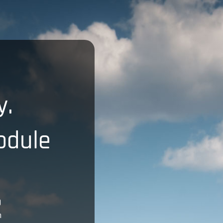
y.
odule
)
n