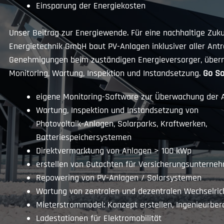
Einsparung der Energiekosten
Unser Beitrag zur Energiewende. Für eine nachhaltige Zukun
Energietechnik GmbH baut PV-Anlagen inklusiver aller Ant
Genehmigungen beim zuständigen Energieversorger, über
Monitoring, Wartung, Inspektion und Instandsetzung.
Go So
eigene Monitoring-Software zur Überwachung der 
Wartung, Inspektion und Instandsetzung von
Photovoltaik-Anlagen, Solarparks, Kraftwerken,
Batteriespeichersystemen
Direktvermarktung von Anlagen > 100 kWp
erstellen von Gutachten für Versicherungsunterne
Repowering von PV-Anlagen / Solarsystemen
Wartung von zentralen und dezentralen Wechselric
Mieterstrommodel: Konzept erstellen, Ingenieurber
Ladestationen für Elektromobilität